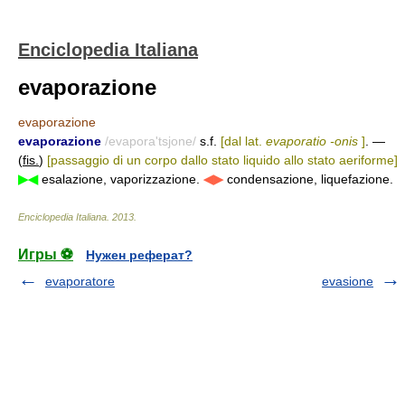
Enciclopedia Italiana
evaporazione
evaporazione
evaporazione
/evapora'tsjone/
s.f.
[dal lat.
evaporatio -onis
]
. —
(
fis.
)
[passaggio di un corpo dallo stato liquido allo stato aeriforme]
▶◀
esalazione, vaporizzazione.
◀▶
condensazione, liquefazione.
Enciclopedia Italiana
.
2013
.
Игры ⚽
Нужен реферат?
evaporatore
evasione