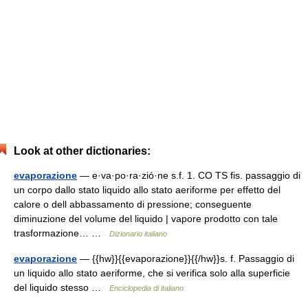
Look at other dictionaries:
evaporazione
— e·va·po·ra·zió·ne s.f. 1. CO TS fis. passaggio di
un corpo dallo stato liquido allo stato aeriforme per effetto del
calore o dell abbassamento di pressione; conseguente
diminuzione del volume del liquido | vapore prodotto con tale
trasformazione… …
Dizionario italiano
evaporazione
— {{hw}}{{evaporazione}}{{/hw}}s. f. Passaggio di
un liquido allo stato aeriforme, che si verifica solo alla superficie
del liquido stesso …
Enciclopedia di italiano