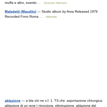
muffa e altro, svanito …
Dizionario Materano
Maledetti (Maudits)
— Studio album by Area Released 1976
Recorded Fono Roma …
Wikipedia
ablazione
— a·bla·zió·ne s.f. 1. TS chir. asportazione chirurgica:
ablazione di un rene | rimozione, eliminazione: ablazione del