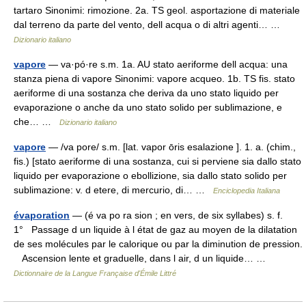
tartaro Sinonimi: rimozione. 2a. TS geol. asportazione di materiale
dal terreno da parte del vento, dell acqua o di altri agenti… …
Dizionario italiano
vapore
— va·pó·re s.m. 1a. AU stato aeriforme dell acqua: una
stanza piena di vapore Sinonimi: vapore acqueo. 1b. TS fis. stato
aeriforme di una sostanza che deriva da uno stato liquido per
evaporazione o anche da uno stato solido per sublimazione, e
che… …
Dizionario italiano
vapore
— /va pore/ s.m. [lat. vapor ōris esalazione ]. 1. a. (chim.,
fis.) [stato aeriforme di una sostanza, cui si perviene sia dallo stato
liquido per evaporazione o ebollizione, sia dallo stato solido per
sublimazione: v. d etere, di mercurio, di… …
Enciclopedia Italiana
évaporation
— (é va po ra sion ; en vers, de six syllabes) s. f.
1° Passage d un liquide à l état de gaz au moyen de la dilatation
de ses molécules par le calorique ou par la diminution de pression.
Ascension lente et graduelle, dans l air, d un liquide… …
Dictionnaire de la Langue Française d'Émile Littré